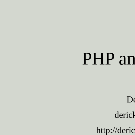
PHP a
De
deri
http://deri