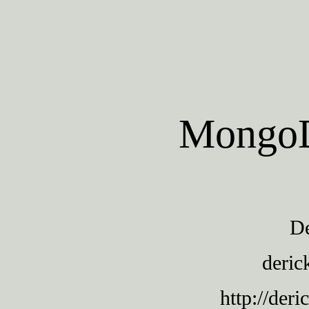
Mongo
De
deri
http://deri